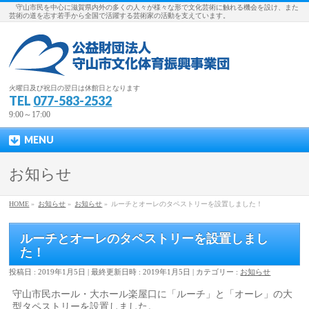
守山市民を中心に滋賀県内外の多くの人々が様々な形で文化芸術に触れる機会を設け、また
芸術の道を志す若手から全国で活躍する芸術家の活動を支えています。
火曜日及び祝日の翌日は休館日となります
TEL
077-583-2532
9:00～17:00
MENU
お知らせ
HOME
»
お知らせ
»
お知らせ
»
ルーチとオーレのタペストリーを設置しました！
ルーチとオーレのタペストリーを設置しまし
た！
投稿日 : 2019年1月5日
最終更新日時 : 2019年1月5日
カテゴリー :
お知らせ
守山市民ホール・大ホール楽屋口に「ルーチ」と「オーレ」の大
型タペストリーを設置しました。