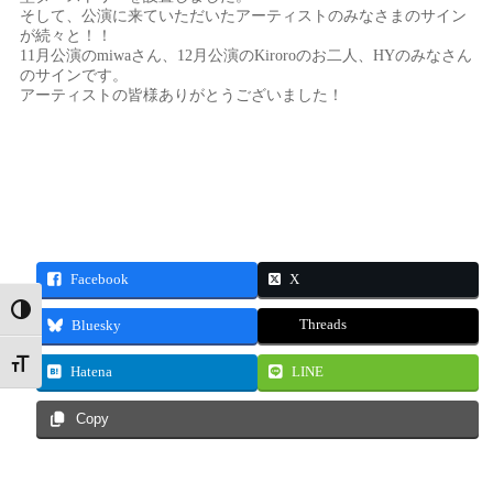
そして、公演に来ていただいたアーティストのみなさまのサイン
が続々と！！
11月公演のmiwaさん、12月公演のKiroroのお二人、HYのみなさん
のサインです。
アーティストの皆様ありがとうございました！
Facebook
X
Toggle High Contrast
Threads
Bluesky
Toggle Font size
Hatena
LINE
Copy