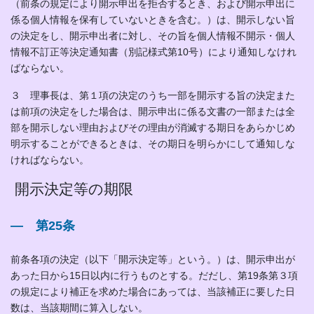
（前条の規定により開示申出を拒否するとき、および開示申出に
係る個人情報を保有していないときを含む。）は、開示しない旨
の決定をし、開示申出者に対し、その旨を個人情報不開示・個人
情報不訂正等決定通知書（別記様式第10号）により通知しなけれ
ばならない。
３ 理事長は、第１項の決定のうち一部を開示する旨の決定また
は前項の決定をした場合は、開示申出に係る文書の一部または全
部を開示しない理由およびその理由が消滅する期日をあらかじめ
明示することができるときは、その期日を明らかにして通知しな
ければならない。
開示決定等の期限
― 第25条
前条各項の決定（以下「開示決定等」という。）は、開示申出が
あった日から15日以内に行うものとする。だだし、第19条第３項
の規定により補正を求めた場合にあっては、当該補正に要した日
数は、当該期間に算入しない。