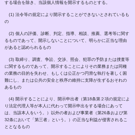
する場合を除き、当該個人情報を開示するものとする。
(1) 法令等の規定により開示することができないとされているも
の
(2) 個人の評価、診断、判定、指導、相談、推薦、選考等に関す
るものであって、開示しないことについて、明らかに正当な理由
があると認められるもの
(3) 取締り、調査、争訟、交渉、照会、犯罪の予防または捜査等
に関するものであって、開示することによりその業務または同種
の業務の目的を失わせ、もしくは公正かつ円滑な執行を著しく困
難にし、または公共の安全と秩序の維持に支障が生ずるおそれの
あるもの
(4) 開示することにより、開示申出者（第18条第２項の規定によ
り法定代理人等が本人に代わって開示申出をする場合にあって
は、当該本人をいう。）以外の者および事業者（第26条および第
32条において「第三者」という。）の正当な利益が侵害されるこ
ととなるもの