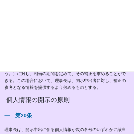
(4) 申出をしようとする者の確認書類
(5) 法定代理人等の確認書類
２ 死者の個人情報に関する開示申出をしようとする者は、死者
の個人情報がその者の権利利益にかかわるものであることを証す
る資料を提出または提示しなければならない。
３ 理事長は、個人情報開示等申出書に形式上の不備があると認
めるときは、開示申出をしたもの（以下「開示申出者」とい
う。）に対し、相当の期間を定めて、その補正を求めることがで
きる。この場合において、理事長は、開示申出者に対し、補正の
参考となる情報を提供するよう努めるものとする。
個人情報の開示の原則
― 第20条
理事長は、開示申出に係る個人情報が次の各号のいずれかに該当