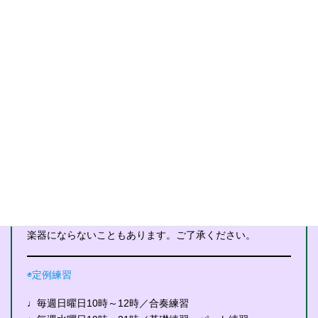
♩音楽や楽器演奏に関心があり、定例練習に出席できる
方。
♩入団説明会に出席し、趣旨にご賛同いただいた方。
◉楽器
♩原則貸与とします。
♩パートの決定にあたっては、試奏したうえで、希望をお
聞きして決めます。
（トランペット、トロンボーン、ホルン、チューバ、ユー
フォニアム、クラリネット、フルート、サクソフォン、打
楽器）
希望者多数の場合は抽選等を実施し、必ずしもご希望の
楽器にならないこともあります。ご了承ください。
◉定例練習
♩毎週日曜日10時～12時／合奏練習