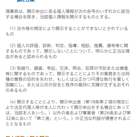
理事長は、開示申出に係る個人情報が次の各号のいずれかに該当
する場合を除き、当該個人情報を開示するものとする。
(1) 法令等の規定により開示することができないとされている
もの
(2) 個人の評価、診断、判定、指導、相談、推薦、選考等に関
するものであって、開示しないことについて、明らかに正当な理
由があると認められるもの
(3) 取締り、調査、争訟、交渉、照会、犯罪の予防または捜査
等に関するものであって、開示することによりその業務または同
種の業務の目的を失わせ、もしくは公正かつ円滑な執行を著しく
困難にし、または公共の安全と秩序の維持に支障が生ずるおそれ
のあるもの
(4) 開示することにより、開示申出者（第18条第２項の規定に
より法定代理人等が本人に代わって開示申出をする場合にあって
は、当該本人をいう。）以外の者および事業者（第26条および第
32条において「第三者」という。）の正当な利益が侵害されるこ
ととなるもの