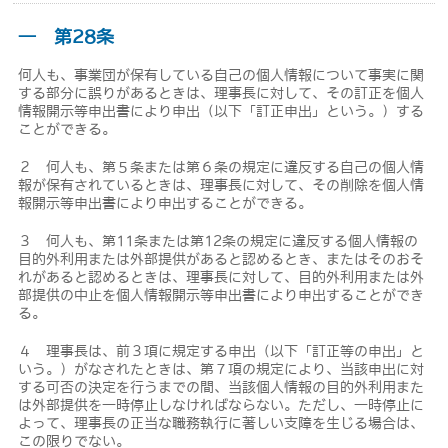
― 第28条
何人も、事業団が保有している自己の個人情報について事実に関
する部分に誤りがあるときは、理事長に対して、その訂正を個人
情報開示等申出書により申出（以下「訂正申出」という。）する
ことができる。
２ 何人も、第５条または第６条の規定に違反する自己の個人情
報が保有されているときは、理事長に対して、その削除を個人情
報開示等申出書により申出することができる。
３ 何人も、第11条または第12条の規定に違反する個人情報の
目的外利用または外部提供があると認めるとき、またはそのおそ
れがあると認めるときは、理事長に対して、目的外利用または外
部提供の中止を個人情報開示等申出書により申出することができ
る。
４ 理事長は、前３項に規定する申出（以下「訂正等の申出」と
いう。）がなされたときは、第７項の規定により、当該申出に対
する可否の決定を行うまでの間、当該個人情報の目的外利用また
は外部提供を一時停止しなければならない。ただし、一時停止に
よって、理事長の正当な職務執行に著しい支障を生じる場合は、
この限りでない。