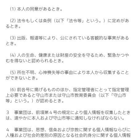
(1) 本人の同意があるとき。
(2) 法令もしくは条例（以下「法令等」という。）に定めがあ
るとき。
(3) 出版、報道等により、公にされている客観的な事実がある
とき。
(4) 人の生命、健康または財産の安全を守るため、緊急かつや
むを得ないと認められるとき。
(5) 所在不明、心神喪失等の事由により本人から収集すること
ができないとき。
(6) 前各号に掲げるもののほか、指定管理者にとって指定管理
上必要であると守山市または守山市教育委員会（以下「守山市
等」という。）が認めるとき。
３ 事業団は、前項第４号の規定により個人情報を収集したとき
は、速やかに本人および守山市等に通知しなければならない。
４ 事業団は、思想、信条および宗教に関する個人情報ならびに
人種および社会的差別の原因となる社会的身分に関する個人情報