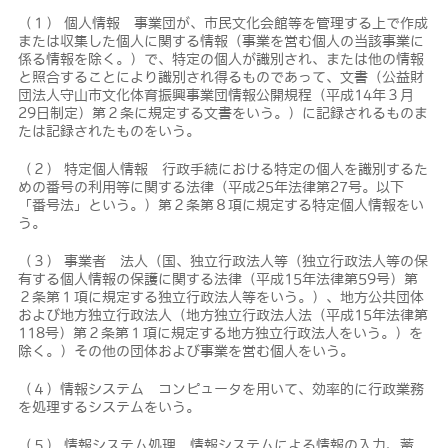
（１） 個人情報 事業団が、市民文化会館等を管理する上で作成
または収集した個人に関する情報（事業を営む個人の当該事業に
係る情報を除く。）で、特定の個人が識別され、または他の情報
と照合することにより識別され得るものであって、文書（公益財
団法人守山市文化体育振興事業団情報公開規程（平成14年３月
29日制定）第２条に規定する文書をいう。）に記録されるものま
たは記録されたものをいう。
（２） 特定個人情報 行政手続における特定の個人を識別するた
めの番号の利用等に関する法律（平成25年法律第27号。以下
「番号法」という。）第２条第８項に規定する特定個人情報をい
う。
（３） 事業者 法人（国、独立行政法人等（独立行政法人等の保
有する個人情報の保護に関する法律（平成15年法律第59号）第
２条第１項に規定する独立行政法人等をいう。）、地方公共団体
および地方独立行政法人（地方独立行政法人法（平成15年法律第
118号）第２条第１項に規定する地方独立行政法人をいう。）を
除く。）その他の団体および事業を営む個人をいう。
（４）情報システム コンピュータを用いて、効率的に行政業務
を処理するシステムをいう。
（５） 情報システム処理 情報システムによる情報の入力、蓄