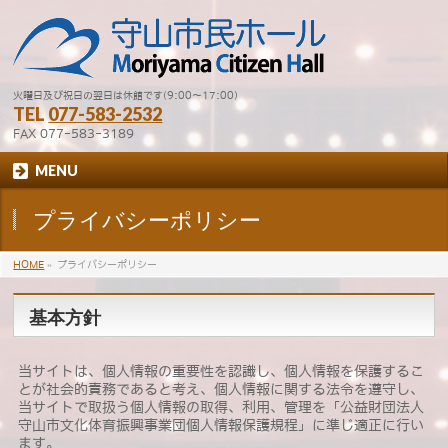
火曜日及び祝日の翌日は休館です(9:00〜17:00)
TEL
077-583-2532
FAX 077-583-3189
MENU
プライバシーポリシー
HOME
»
プライバシーポリシー
基本方針
当サイトは、個人情報の重要性を認識し、個人情報を保護するこ
とが社会的責務であると考え、個人情報に関する法令を遵守し、
当サイトで取扱う個人情報の取得、利用、管理を「公益財団法人
守山市文化体育振興事業団個人情報保護規程」に準じ適正に行い
ます。