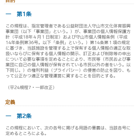
目的
― 第1条
この規程は、指定管理者である公益財団法人守山市文化体育振興
事業団（以下「事業団」という。）が、事業団の個人情報保護方
針（平成18年４月１日制定）および守山市個人情報条例（平成
14年条例第36号。以下「条例」という。）第14条第１項の規定
に基づき、当該施設を管理する上で保有する個人情報の適正な取
扱いならびに保有する個人情報の開示、訂正および削除等の申出
について必要な事項を定めることにより、市民等（市民および事
業団に自己の個人情報が保有されている市民以外の者をいう。以
下同じ。）の権利利益（プライバシー）の侵害の防止を図り、も
って公正かつ適正な管理運営に資することを目的とする。
（平24規程7・一部改正）
定義
― 第2条
この規程において、次の各号に掲げる用語の意義は、当該各号に
定めるところによる。