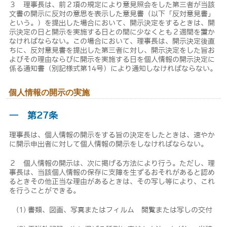
３ 理事長は、前２項の規定により意見照会をした第三者が当該
文書の開示に反対の意思を表示した意見書（以下「反対意見書」
という。）を提出した場合において、開示決定をするときは、開
示決定の日と開示を実施する日との間に少なくとも２週間を置か
なければならない。この場合において、理事長は、開示決定後直
ちに、反対意見書を提出した第三者に対し、開示決定をした旨お
よびその理由ならびに開示を実施する日を個人情報の開示決定に
係る通知書（別記様式第14号）により通知しなければならない。
個人情報の開示の実施
― 第27条
理事長は、個人情報の開示をする旨の決定をしたときは、速やか
に開示申出者に対して個人情報の開示をしなければならない。
２ 個人情報の開示は、次に掲げる方法により行う。ただし、理
事長は、当該個人情報の保存に支障を生ずるおそれがあると認め
るときその他正当な理由があるときは、その写し等により、これ
を行うことができる。
(1) 書類、図画、写真またはフィルム 閲覧または写しの交付