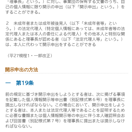
「理事長」という。）に対し、事業団の保有する文書のうち、自
己の個人情報に限り開示の申出（以下「開示申出」という。）を
することができる。
２ 未成年者または成年被後見人（以下「未成年者等」とい
う。）の法定代理人（特定個人情報にあっては、未成年者等の法
定代理人または本人の委任による代理人）その他本人と特別な関
係にあると理事長が認める者（以下「法定代理人等」という。）
は、本人に代わって開示申出をすることができる
（平27規程1・一部改正）
開示申出の方法
― 第19条
前の規定に基づき開示申出をしようとする者は、次に掲げる事項
を記載した個人情報開示等申出書（別記様式第６号）を理事長に
提出しなければならない。この場合において、開示申出をしよう
とする者は、本人または法定代理人等であることを証明するため
に必要な書類または個人情報開示等の申出に伴う本人確認照会お
よび回答書（別記様式第７号）を理事長に提出または提示しなけ
ればならない。