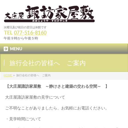
火曜日及び祝日の翌日は休館です
TEL
077-516-8160
午前９時から午後５時
MENU
旅行会社の皆様へ ご案内
HOME
»
旅行会社の皆様へ ご案内
【大庄屋諏訪家屋敷 ～静けさと建築の交わる空間～ 】
大庄屋諏訪家屋敷の見学について
ご不明なことがありましたら、お気軽にお電話ください。
・見学時間について