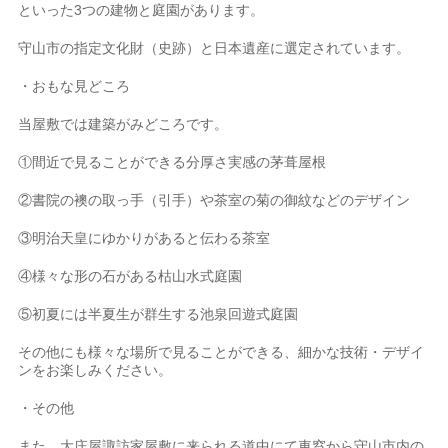
といった3つの建物と庭園があります。
守山市の指定文化財（史跡）と日本遺産に選定されています。
・おもな見どころ
当屋敷では建築がみどころです。
①間近で見ることができる分厚さ実感の茅葺屋根
②書院の襖の取っ手（引手）や茶室の菊の御紋などのデザイン
③明治天皇にゆかりがあると伝わる茶室
④様々な形の石がある枯山水式庭園
⑤初夏には半夏生が群生する池泉回遊式庭園
その他にも様々な場所で見ることができる、細かな技術・デザイ
ンをお楽しみください。
・その他
また、大庄屋諏訪家屋敷に来られる道中にて車窓から守山市内の