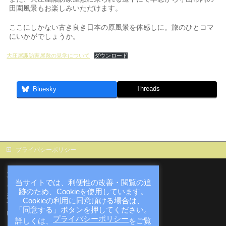
田園風景もお楽しみいただけます。
ここにしかない古き良き日本の原風景を体感しに。旅のひとコマ
にいかがでしょうか。
大庄屋諏訪家屋敷の見学について
ダウンロード
Threads
Bluesky
プライバシーポリシー
大庄屋諏訪家屋敷
当サイトでは、利便性の改善・閲覧の追
〒524-0061
跡のため、Cookieを使用しています。
滋賀県守山市赤野井町171番地の1
Cookieの利用に同意頂ける場合は、
TEL : 077-516-8160
「同意する」ボタンを押してください。
FAX : 077-516-8316
プライバシーポリシー
詳しくは、
をご覧