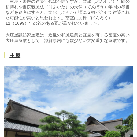
主屋・書院の建築年代は不詳ですが、文政（ぶんせい）年間の
祈祷札や書院破風板（はふいた）の天保（てんぽう）年間の墨書
などを参考にすると、文化（ぶんか）頃に２棟が合せて建築され
た可能性が高いと思われます。茶室は元禄（げんろく）
12（1699）年の銘のある瓦が葺かれていました。
大庄屋諏訪家屋敷は、近世の和風建築と庭園を有する密度の高い
大庄屋屋敷として、滋賀県内にも数少ない大変重要な屋敷です。
主屋