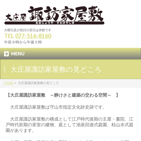
火曜日及び祝日の翌日は休館です
TEL
077-516-8160
午前９時から午後５時
MENU
大庄屋諏訪家屋敷の見どころ
HOME
»
大庄屋諏訪家屋敷の見どころ
【大庄屋諏訪家屋敷 ～静けさと建築の交わる空間～ 】
大庄屋諏訪家屋敷は守山市指定文化財史跡です。
大庄屋諏訪家屋敷の構成として江戸時代後期の主屋・書院、江
戸時代前期の茶室の建物、庭として池泉回遊式庭園、枯山水式庭
園があります。