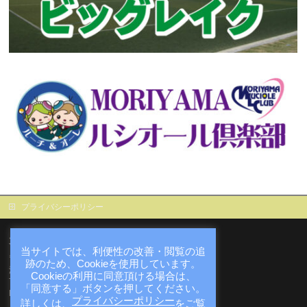
プライバシーポリシー
大庄屋諏訪家屋敷
当サイトでは、利便性の改善・閲覧の追
〒524-0061
跡のため、Cookieを使用しています。
滋賀県守山市赤野井町171番地の1
Cookieの利用に同意頂ける場合は、
TEL : 077-516-8160
「同意する」ボタンを押してください。
FAX : 077-516-8316
プライバシーポリシー
詳しくは、
をご覧