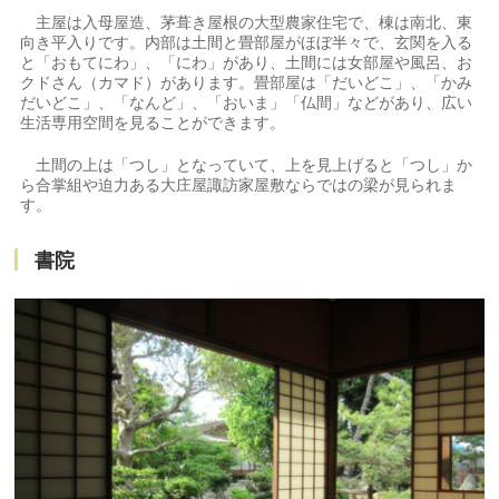
主屋は入母屋造、茅葺き屋根の大型農家住宅で、棟は南北、東
向き平入りです。内部は土間と畳部屋がほぼ半々で、玄関を入る
と「おもてにわ」、「にわ」があり、土間には女部屋や風呂、お
クドさん（カマド）があります。畳部屋は「だいどこ」、「かみ
だいどこ」、「なんど」、「おいま」「仏間」などがあり、広い
生活専用空間を見ることができます。
土間の上は「つし」となっていて、上を見上げると「つし」か
ら合掌組や迫力ある大庄屋諏訪家屋敷ならではの梁が見られま
す。
書院