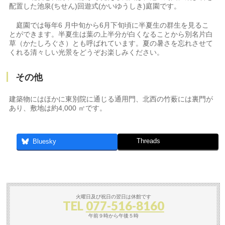
配置した池泉(ちせん)回遊式(かいゆうしき)庭園です。
庭園では毎年6 月中旬から6月下旬頃に半夏生の群生を見るこ
とができます。半夏生は葉の上半分が白くなることから別名片白
草（かたしろぐさ）とも呼ばれています。夏の暑さを忘れさせて
くれる清々しい光景をどうぞお楽しみください。
その他
建築物にはほかに東別院に通じる通用門、北西の竹薮には裏門が
あり、敷地は約4,000 ㎡です。
Threads
Bluesky
火曜日及び祝日の翌日は休館です
TEL
077-516-8160
午前９時から午後５時