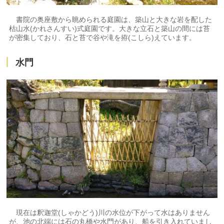
書院の奥座敷から眺められる庭園は、築山と大きな岩を配した
枯山水(かれさんすい)式庭園です。大きな立石と築山の間には苔
が密集しており、石と苔で谷や滝を拵(こしら)えています。
水門
現在は釈迦堂(しゃかどう)川の水位が下がって水はありません
が、池の北端には石の丸橋や水門があり、船を引き入れていまし