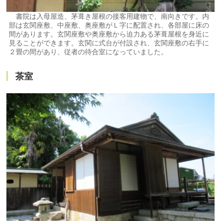
書院は入母屋造、茅葺き屋根の接客用建物で、南向きです。内
部は玄関座敷、中座敷、奥座敷がＬ字に配置され、各部屋に床の
間があります。玄関座敷や奥座敷から迫力ある茅葺屋根を身近に
見ることができます。玄関に式台が付設され、玄関座敷の右手に
２畳の間があり、従者の待合室になっていました。
茶室