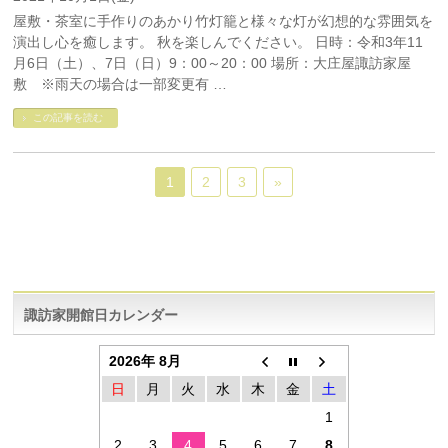
屋敷・茶室に手作りのあかり竹灯籠と様々な灯が幻想的な雰囲気を
演出し心を癒します。 秋を楽しんでください。 日時：令和3年11
月6日（土）、7日（日）9：00～20：00 場所：大庄屋諏訪家屋
敷 ※雨天の場合は一部変更有 …
この記事を読む
1
2
3
»
諏訪家開館日カレンダー
2026年 8月
日
月
火
水
木
金
土
1
2
3
4
5
6
7
8