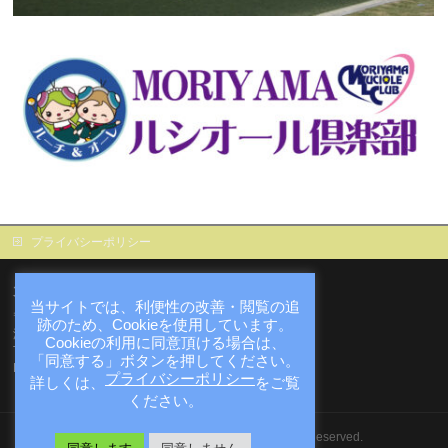
プライバシーポリシー
大庄屋諏訪家屋敷
当サイトでは、利便性の改善・閲覧の追
〒524-0061
跡のため、Cookieを使用しています。
滋賀県守山市赤野井町171番地の1
Cookieの利用に同意頂ける場合は、
TEL : 077-516-8160
「同意する」ボタンを押してください。
FAX : 077-516-8316
プライバシーポリシー
詳しくは、
をご覧
ください。
Copyright ©
大庄屋諏訪家屋敷
All Rights Reserved.