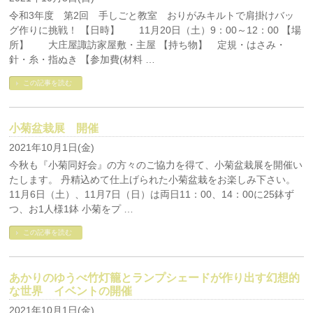
令和3年度 第2回 手しごと教室 おりがみキルトで肩掛けバッ
グ作りに挑戦！ 【日時】 11月20日（土）9：00～12：00 【場
所】 大庄屋諏訪家屋敷・主屋 【持ち物】 定規・はさみ・
針・糸・指ぬき 【参加費(材料 …
この記事を読む
小菊盆栽展 開催
2021年10月1日(金)
今秋も『小菊同好会』の方々のご協力を得て、小菊盆栽展を開催い
たします。 丹精込めて仕上げられた小菊盆栽をお楽しみ下さい。
11月6日（土）、11月7日（日）は両日11：00、14：00に25鉢ず
つ、お1人様1鉢 小菊をプ …
この記事を読む
あかりのゆうべ竹灯籠とランプシェードが作り出す幻想的
な世界 イベントの開催
2021年10月1日(金)